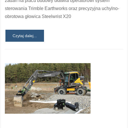
zadań na placu budowy ułatwia operatorowi system
sterowania Trimble Earthworks oraz precyzyjna uchylno-
obrotowa głowica Steelwrist X20
Czytaj dalej...