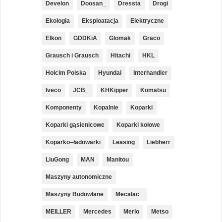
Develon
Doosan_
Dressta
Drogi
Ekologia
Eksploatacja
Elektryczne
Elkon
GDDKiA
Glomak
Graco
Grausch i Grausch
Hitachi
HKL
Holcim Polska
Hyundai
Interhandler
Iveco
JCB_
KHKipper
Komatsu
Komponenty
Kopalnie
Koparki
Koparki gąsienicowe
Koparki kołowe
Koparko–ładowarki
Leasing
Liebherr
LiuGong
MAN
Manitou
Maszyny autonomiczne
Maszyny Budowlane
Mecalac_
MEILLER
Mercedes
Merlo
Metso