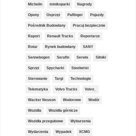
Michelin
minikoparki
Nagrody
Opony
Osprzęt
Palfinger
Pojazdy
Pośrednik Budowlany
Pracuj bezpiecznie
Raport
Renault Trucks
Reportarze
Rotar
Rynek budowlany
SANY
Sennebogen
Serafin
Serwis
Silniki
Sprzęt
Spycharki
Steelwrist
Sterowanie
Targi
Technologie
Telematyka
Volvo Trucks
Volvo_
Wacker Neuson
Wodorowe
Wodór
Wozidła
Wozidła górnicze
Wozidła przegubowe
Wyburzenia
Wydarzenia
Wypadek
XCMG