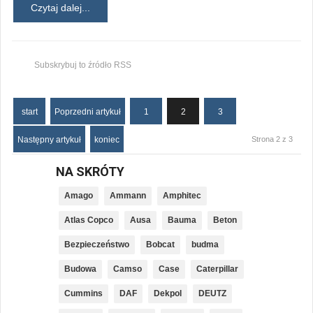
Czytaj dalej...
Subskrybuj to źródło RSS
start
Poprzedni artykuł
1
2
3
Następny artykuł
koniec
Strona 2 z 3
NA SKRÓTY
Amago
Ammann
Amphitec
Atlas Copco
Ausa
Bauma
Beton
Bezpieczeństwo
Bobcat
budma
Budowa
Camso
Case
Caterpillar
Cummins
DAF
Dekpol
DEUTZ