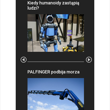
Kiedy humanoidy zastąpią
ludzi?
PALFINGER podbija morza