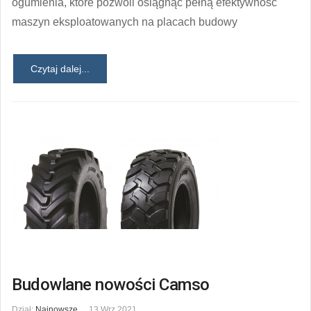
ogumienia, które pozwoli osiągnąć pełną efektywność
maszyn eksploatowanych na placach budowy
Czytaj dalej...
Budowlane nowości Camso
Dział:
Najnowsze
13 Wrz 2021