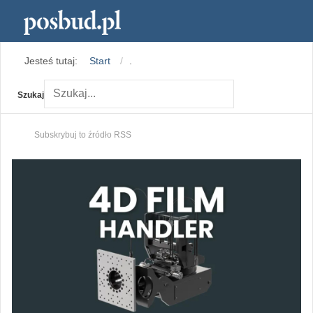
Jesteś tutaj:
Start
.
Szukaj
Subskrybuj to źródło RSS