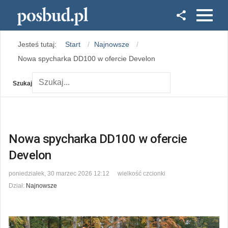
Facebook
Jesteś tutaj:
Start
Najnowsze
Instagram
Nowa spycharka DD100 w ofercie Develon
Szukaj
Nowa spycharka DD100 w ofercie
Develon
poniedziałek, 30 marzec 2026 12:12
wielkość czcionki
Dział:
Najnowsze