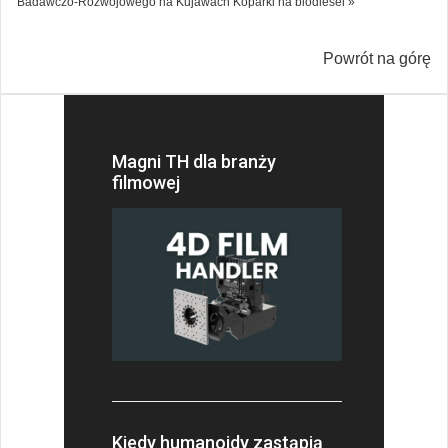
Badawczo-Rozwojowego na Kujawach
Koparki na biodiesel »
Powrót na górę
Magni TH dla branży
filmowej
Kiedy humanoidy zastąpią