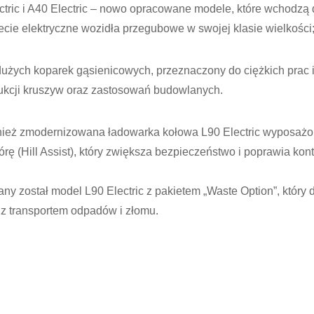
ric i A40 Electric – nowo opracowane modele, które wchodzą 
ecie elektryczne wozidła przegubowe w swojej klasie wielkości
ych koparek gąsienicowych, przeznaczony do ciężkich prac in
ukcji kruszyw oraz zastosowań budowlanych.
nież zmodernizowana ładowarka kołowa L90 Electric wyposaż
ę (Hill Assist), który zwiększa bezpieczeństwo i poprawia kont
ny został model L90 Electric z pakietem „Waste Option”, który
z transportem odpadów i złomu.