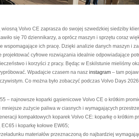
ą wiosną Volvo CE zaprasza do swojej szwedzkiej siedziby klie
wiło się 70 dziennikarzy, a oprócz maszyn i sprzętu coraz wię
gie wspomagające ich pracę. Dzięki analizie danych maszyn i 
ie projektować cyfrowe rozwiązania idealnie odpowiadające po
czeństwo i korzyści z pracy. Będąc w Eskilstunie mieliśmy oka
 wypróbować. Wpadajcie czasem na nasz
instagram
– tam pojawi
zeczywistym. Co można było zobaczyć podczas Volvo Days 202
 – najnowsze koparki gąsienicowe Volvo CE o krótkim promie
 mniejsze zużycie paliwa w ciasnych i wymagających przestrze
neracji kompaktowych koparek Volvo CE: koparkę o krótkim pr
 EC65 i koparkę kołowe EW65;
rzeładunku materiałów przeznaczoną do najbardziej wymagają