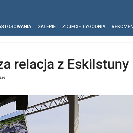
acja z Eskilstuny
ASTOSOWANIA
GALERIE
ZDJĘCIE TYGODNIA
REKOME
a relacja z Eskilstuny
sze