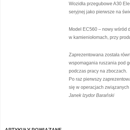
Wozidła przegubowe A30 Elect
seryjnej jako pierwsze na świ
Model EC560 – nowy wśród duż
w kamieniołomach, przy prod
Zaprezentowana została rów
wspomagania ruszania pod gór
podczas pracy na zboczach.
Po raz pierwszy zaprezentowa
się w operacjach związanych 
Janek Izydor Barański
ARTYKUŁY POWIĄZANE