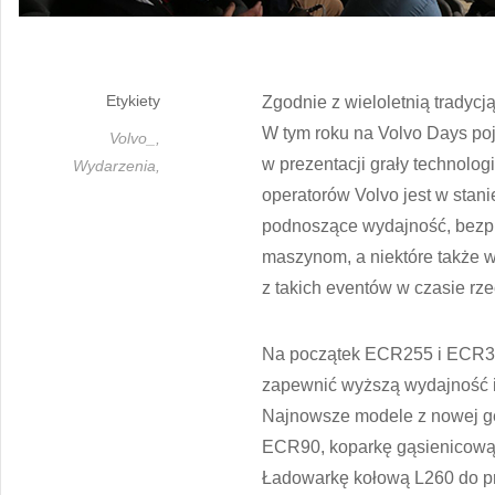
Etykiety
Zgodnie z wieloletnią tradycj
W tym roku na Volvo Days poja
Volvo_,
w prezentacji grały technolo
Wydarzenia,
operatorów Volvo jest w stan
podnoszące wydajność, bezpie
maszynom, a niektóre także
z takich eventów w czasie r
Na początek ECR255 i ECR355
zapewnić wyższą wydajność i
Najnowsze modele z nowej ge
ECR90, koparkę gąsienicową
Ładowarkę kołową L260 do p