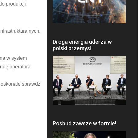
do produkcji
;
frastrukturalnych,
Droga energia uderza w
polski przemysł
ona w system
rolę operatora
 doskonale sprawdzi
Posbud zawsze w formie!