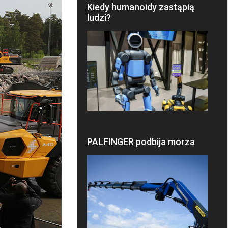
Kiedy humanoidy zastąpią
ludzi?
PALFINGER podbija morza