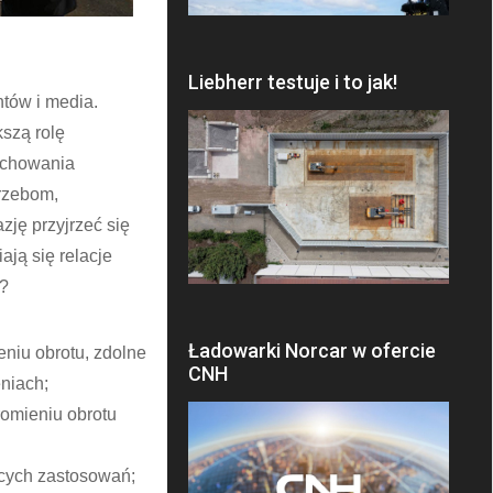
Liebherr testuje i to jak!
ntów i media.
kszą rolę
zachowania
trzebom,
zję przyjrzeć się
ają się relacje
6?
Ładowarki Norcar w ofercie
niu obrotu, zdolne
CNH
niach;
omieniu obrotu
cych zastosowań;