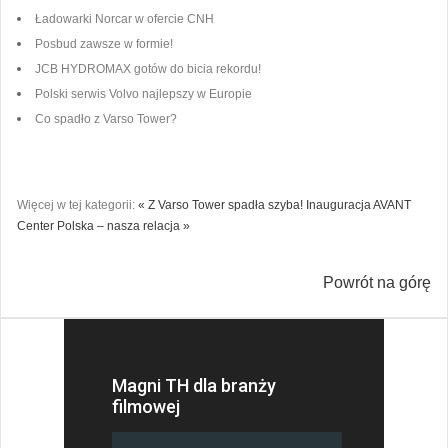
Ładowarki Norcar w ofercie CNH
Posbud zawsze w formie!
JCB HYDROMAX gotów do bicia rekordu!
Polski serwis Volvo najlepszy w Europie
Co spadło z Varso Tower?
Więcej w tej kategorii:
« Z Varso Tower spadła szyba!
Inauguracja AVANT
Center Polska – nasza relacja »
Powrót na górę
Magni TH dla branży
filmowej