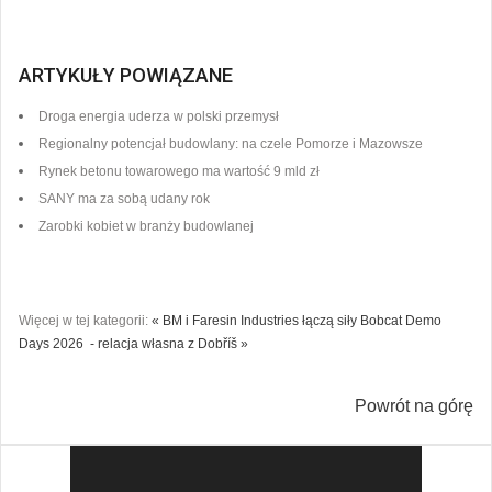
ARTYKUŁY POWIĄZANE
Droga energia uderza w polski przemysł
Regionalny potencjał budowlany: na czele Pomorze i Mazowsze
Rynek betonu towarowego ma wartość 9 mld zł
SANY ma za sobą udany rok
Zarobki kobiet w branży budowlanej
Więcej w tej kategorii:
« BM i Faresin Industries łączą siły
Bobcat Demo
Days 2026 - relacja własna z Dobříš »
Powrót na górę