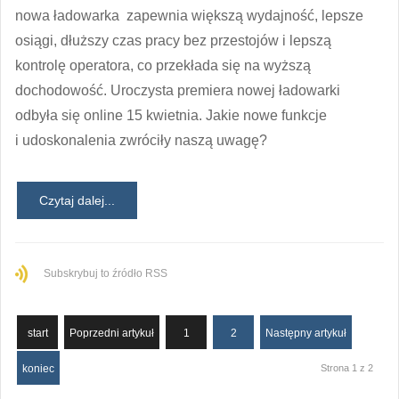
nowa ładowarka zapewnia większą wydajność, lepsze
osiągi, dłuższy czas pracy bez przestojów i lepszą
kontrolę operatora, co przekłada się na wyższą
dochodowość. Uroczysta premiera nowej ładowarki
odbyła się online 15 kwietnia. Jakie nowe funkcje
i udoskonalenia zwróciły naszą uwagę?
Czytaj dalej...
Subskrybuj to źródło RSS
start
Poprzedni artykuł
1
2
Następny artykuł
koniec
Strona 1 z 2