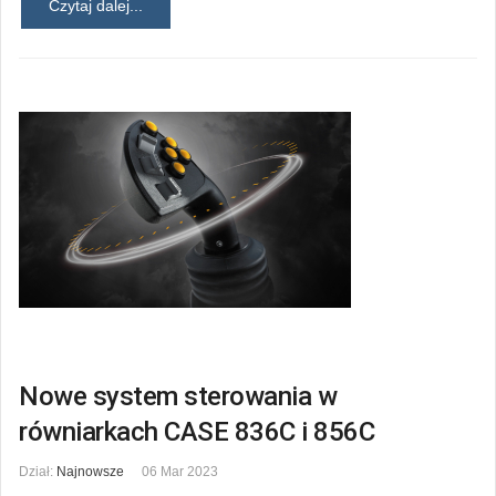
Czytaj dalej...
Nowe system sterowania w
równiarkach CASE 836C i 856C
Dział:
Najnowsze
06 Mar 2023