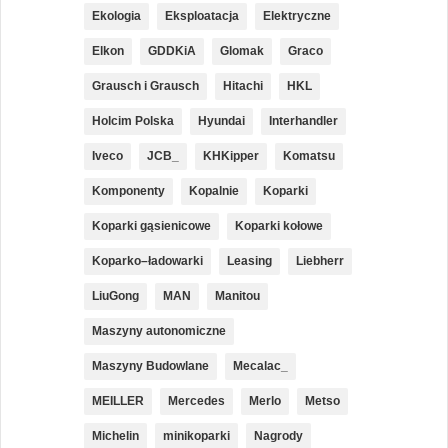
Ekologia
Eksploatacja
Elektryczne
Elkon
GDDKiA
Glomak
Graco
Grausch i Grausch
Hitachi
HKL
Holcim Polska
Hyundai
Interhandler
Iveco
JCB_
KHKipper
Komatsu
Komponenty
Kopalnie
Koparki
Koparki gąsienicowe
Koparki kołowe
Koparko–ładowarki
Leasing
Liebherr
LiuGong
MAN
Manitou
Maszyny autonomiczne
Maszyny Budowlane
Mecalac_
MEILLER
Mercedes
Merlo
Metso
Michelin
minikoparki
Nagrody