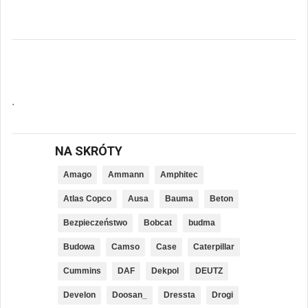
.
NA SKRÓTY
Amago
Ammann
Amphitec
Atlas Copco
Ausa
Bauma
Beton
Bezpieczeństwo
Bobcat
budma
Budowa
Camso
Case
Caterpillar
Cummins
DAF
Dekpol
DEUTZ
Develon
Doosan_
Dressta
Drogi