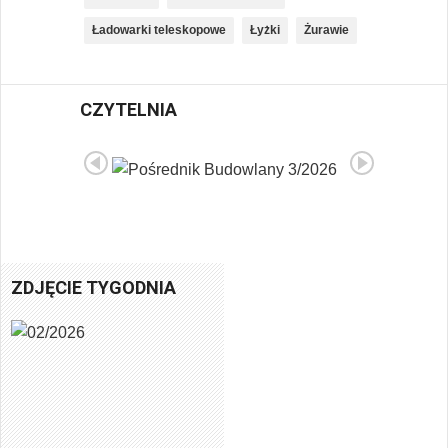
Ładowarki teleskopowe
Łyżki
Żurawie
02/2026
Pi
ęt
CZYTELNIA
ro
ni
że
j.
Fo
t.
M.
Zi
e
m
ki
ZDJĘCIE TYGODNIA
e
wi
cz