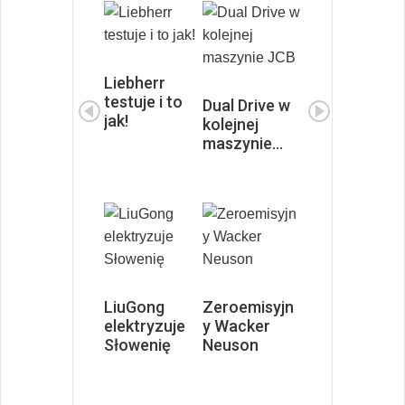
Liebherr
testuje i to
rst z
ive w
Dual Drive w
jak!
ą za
kolejnej
ie
maszynie…
czark
 o
ryczne
y
ej
n z
ane
CO₂ na
…
LiuGong
Zeroemisyjn
elektryzuje
y Wacker
Słowenię
Neuson
olor
ist
ta
ył
łoska
ę…