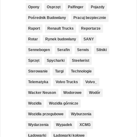
Opony
Osprzęt
Palfinger
Pojazdy
Pośrednik Budowlany
Pracuj bezpiecznie
Raport
Renault Trucks
Reportarze
Rotar
Rynek budowlany
SANY
Sennebogen
Serafin
Serwis
Silniki
Sprzęt
Spycharki
Steelwrist
Sterowanie
Targi
Technologie
Telematyka
Volvo Trucks
Volvo_
Wacker Neuson
Wodorowe
Wodór
Wozidła
Wozidła górnicze
Wozidła przegubowe
Wyburzenia
Wydarzenia
Wypadek
XCMG
Ładowarki
Ładowarki kołowe