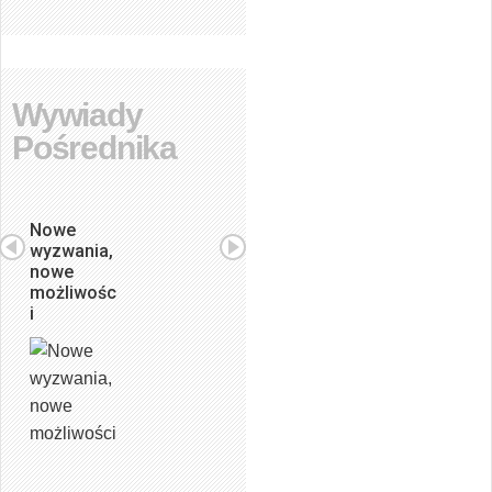
Wywiady
Pośrednika
Nowe
wyzwania,
nowe
możliwośc
i