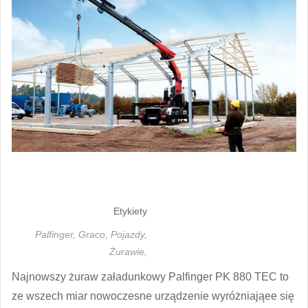
Etykiety
Palfinger,
Graco,
Pojazdy,
Żurawie,
Najnowszy żuraw załadunkowy Palfinger PK 880 TEC to
ze wszech miar nowoczesne urządzenie wyróżniająee się