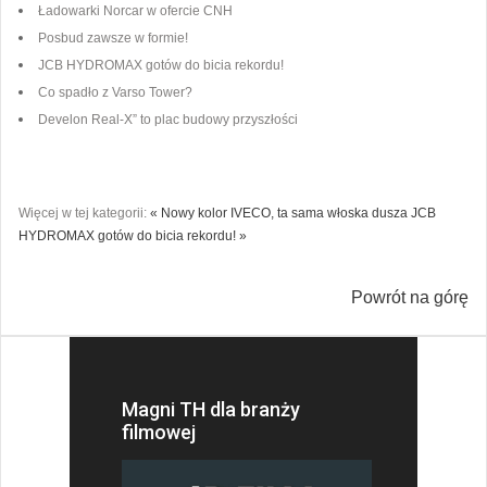
Ładowarki Norcar w ofercie CNH
Posbud zawsze w formie!
JCB HYDROMAX gotów do bicia rekordu!
Co spadło z Varso Tower?
Develon Real-X” to plac budowy przyszłości
Więcej w tej kategorii:
« Nowy kolor IVECO, ta sama włoska dusza
JCB
HYDROMAX gotów do bicia rekordu! »
Powrót na górę
Magni TH dla branży
filmowej