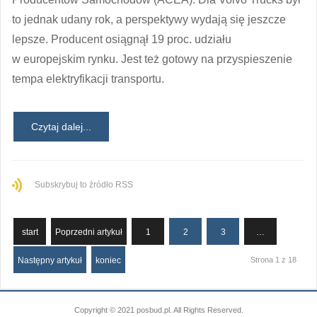
to jednak udany rok, a perspektywy wydają się jeszcze
lepsze. Producent osiągnął 19 proc. udziału
w europejskim rynku. Jest też gotowy na przyspieszenie
tempa elektryfikacji transportu.
Czytaj dalej...
Subskrybuj to źródło RSS
start
Poprzedni artykuł
1
2
3
…
Następny artykuł
koniec
Strona 1 z 18
Copyright © 2021 posbud.pl. All Rights Reserved.