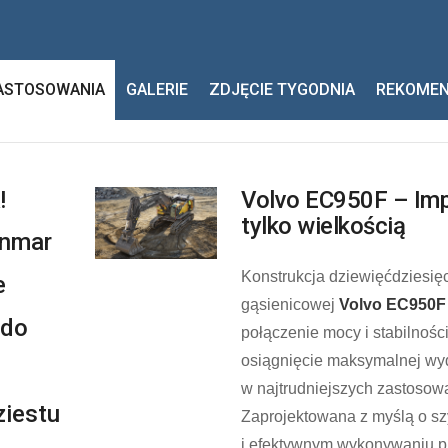
ASTOSOWANIA
GALERIE
ZDJĘCIE TYGODNIA
REKOME
!
Volvo EC950F – Imp
tylko wielkością
anmar
Konstrukcja dziewięćdziesię
e
gąsienicowej
Volvo EC950F
 do
połączenie mocy i stabilnośc
osiągnięcie maksymalnej wy
w najtrudniejszych zastosow
ziestu
Zaprojektowana z myślą o s
i efektywnym wykonywaniu 