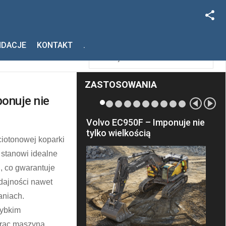
Facebook
Szukaj
NDACJE
KONTAKT
.
Instagram
ZASTOSOWANIA
onuje nie
Volvo EC950F – Imponuje nie
tylko wielkością
ciotonowej koparki
stanowi idealne
i, co gwarantuje
dajności nawet
aniach.
zybkim
prac maszyna