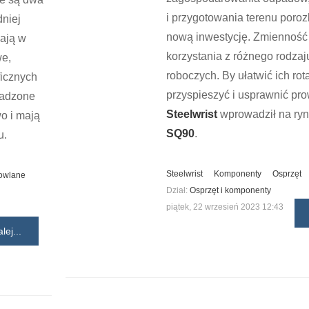
i przygotowania terenu poro
niej
nową inwestycję. Zmiennoś
kają w
korzystania z różnego rodzaj
we,
roboczych. By ułatwić ich ro
icznych
przyspieszyć i usprawnić pr
wadzone
Steelwrist
wprowadził na ry
o i mają
SQ90
.
u.
Steelwrist
Komponenty
Osprzęt
owlane
Dział:
Osprzęt i komponenty
piątek, 22 wrzesień 2023 12:43
lej...