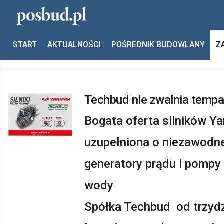
Jesteś tutaj:
Start
Zastosowania
START
AKTUALNOŚCI
POŚREDNIK BUDOWLANY
Z
Techbud nie zwalnia tempa
Poprzedni
Następny
Bogata oferta silników Y
uzupełniona o niezawodn
generatory prądu i pompy
wody
Spółka Techbud od trzyd