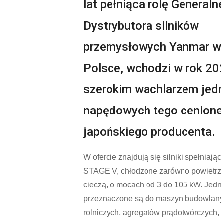
lat pełniąca rolę General
Dystrybutora silników
przemysłowych Yanmar w
Polsce, wchodzi w rok 20
szerokim wachlarzem jed
napędowych tego cenion
japońskiego producenta.
W ofercie znajdują się silniki spełniaj
STAGE V, chłodzone zarówno powietrze
cieczą, o mocach od 3 do 105 kW. Jedno
przeznaczone są do maszyn budowlany
rolniczych, agregatów prądotwórczych