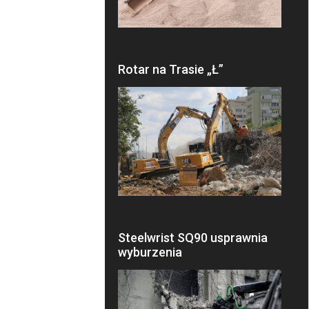
Rotar na Trasie „Ł”
Steelwrist SQ90 usprawnia
wyburzenia