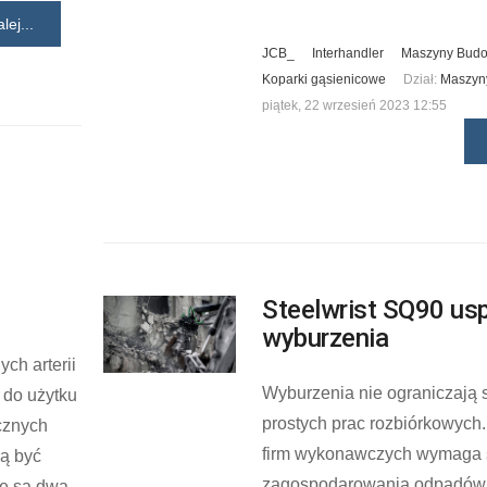
lej...
JCB_
Interhandler
Maszyny Bud
Koparki gąsienicowe
Dział:
Maszyn
piątek, 22 wrzesień 2023 12:55
Steelwrist SQ90 us
wyburzenia
ch arterii
Wyburzenia nie ograniczają s
do użytku
prostych prac rozbiórkowych.
cznych
firm wykonawczych wymaga 
zą być
zagospodarowania odpadów, 
ne są dwa