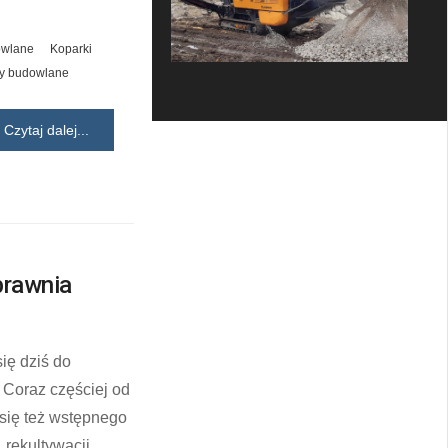
owlane
Koparki
y budowlane
Czytaj dalej...
prawnia
ię dziś do
 Coraz częściej od
się też wstępnego
rekultywacji