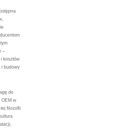
dostępna
w,
ie
oducentom
 tym
y –
 i kosztów
a i budowy
agę do
w OEM w
j filozofii
ultura
tacji,