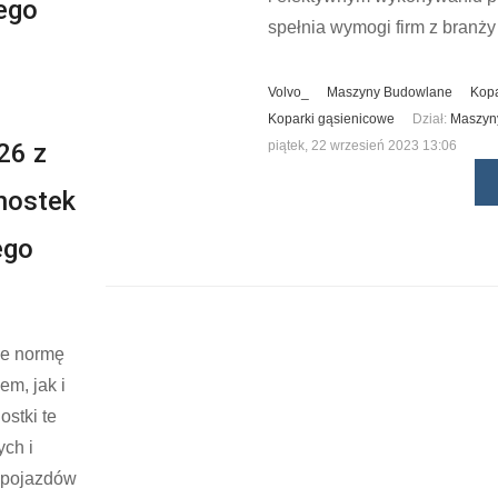
nego
spełnia wymogi firm z branż
Volvo_
Maszyny Budowlane
Kopa
Koparki gąsienicowe
Dział:
Maszyn
26 z
piątek, 22 wrzesień 2023 13:06
nostek
ego
ące normę
m, jak i
stki te
ch i
, pojazdów