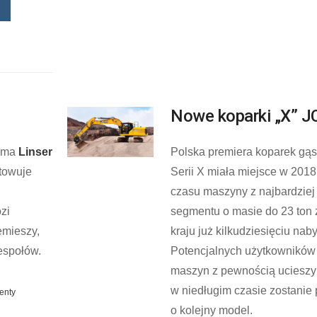
Nowe koparki „X” J
irma
Linser
Polska premiera koparek gą
towuje
Serii X miała miejsce w 2018
czasu maszyny z najbardziej
zi
segmentu o masie do 23 ton
emieszy,
kraju już kilkudziesięciu na
espołów.
Potencjalnych użytkowników
maszyn z pewnością ucieszy f
w niedługim czasie zostanie
enty
o kolejny model.