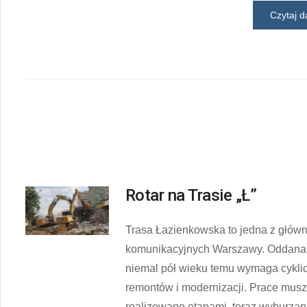
Czytaj da
Rotar na Trasie „Ł”
Trasa Łazienkowska to jedna z główny
komunikacyjnych Warszawy. Oddana 
niemal pół wieku temu wymaga cykli
remontów i modernizacji. Prace mus
realizowane etapami, teraz wyburza