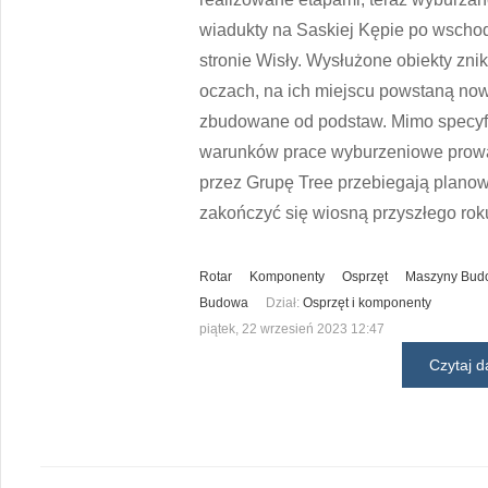
wiadukty na Saskiej Kępie po wschod
stronie Wisły. Wysłużone obiekty zni
oczach, na ich miejscu powstaną no
zbudowane od podstaw. Mimo specyf
warunków prace wyburzeniowe pro
przez Grupę Tree przebiegają planow
zakończyć się wiosną przyszłego rok
Rotar
Komponenty
Osprzęt
Maszyny Bud
Budowa
Dział:
Osprzęt i komponenty
piątek, 22 wrzesień 2023 12:47
Czytaj da