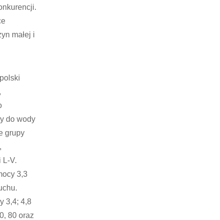
onkurencji.
ce
yn małej i
polski
,
o
py do wody
e grupy
,
 L-V.
mocy 3,3
uchu.
 3,4; 4,8
0, 80 oraz