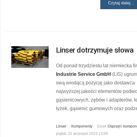
Czytaj dalej...
Linser dotrzymuje słowa
Od ponad trzydziestu lat niemiecka f
Industrie Service GmbH
(LIS) ugrun
swą wiodącą pozycję jako dostawca
najwyższej jakości elementów podwo
gąsienicowych, zębów i adapterów, l
łyżek, gąsienic gumowych oraz podz
Linser
Komponenty
Dział:
Osprzęt i kompon
piątek, 22 wrzesień 2023 13:00