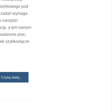
zbiórkowego pod
ć zadań wymaga
u narzędzi
tację, a tym samym
owadzenie prac,
nek szybkozłącze
Czytaj dalej...