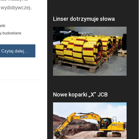
y wydobywczej.
Linser dotrzymuje słowa
rki
y budowlane
Czytaj dalej...
Nowe koparki „X” JCB