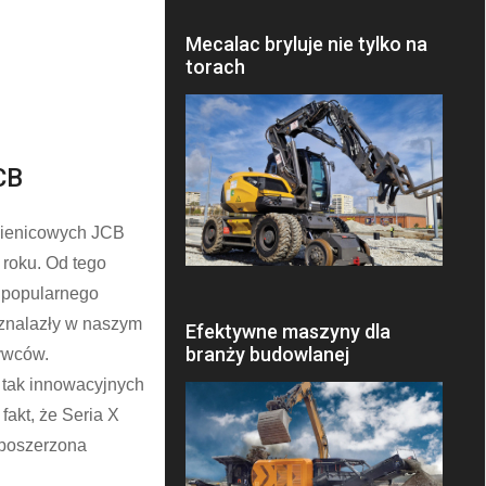
Mecalac bryluje nie tylko na
torach
CB
sienicowych JCB
 roku. Od tego
 popularnego
 znalazły w naszym
Efektywne maszyny dla
branży budowlanej
bywców.
 tak innowacyjnych
akt, że Seria X
 poszerzona