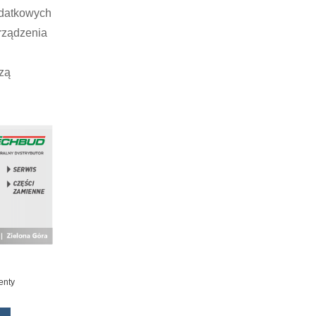
odatkowych
rządzenia
zą
enty