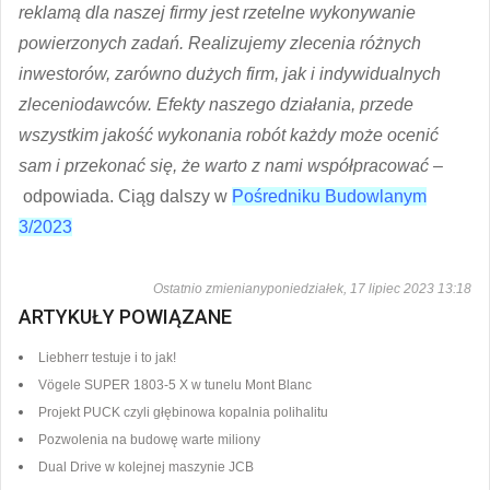
reklamą dla naszej firmy jest rzetelne wykonywanie
powierzonych zadań. Realizujemy zlecenia różnych
inwestorów, zarówno dużych firm, jak i indywidualnych
zleceniodawców. Efekty naszego działania, przede
wszystkim jakość wykonania robót każdy może ocenić
sam i przekonać się, że warto z nami współpracować –
odpowiada. Ciąg dalszy w
Pośredniku Budowlanym
3/2023
Ostatnio zmienianyponiedziałek, 17 lipiec 2023 13:18
ARTYKUŁY POWIĄZANE
Liebherr testuje i to jak!
Vögele SUPER 1803-5 X w tunelu Mont Blanc
Projekt PUCK czyli głębinowa kopalnia polihalitu
Pozwolenia na budowę warte miliony
Dual Drive w kolejnej maszynie JCB