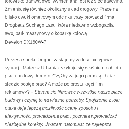
torowisko tramwajowe, wymieniana jest też sieć trakcyjna.
Zmienia się również okoliczny układ drogowy. Prace na
blisko dwukilometrowym odcinku trasy prowadzi firma
Drogbet z Suchego Lasu, która niedawno wzbogaciła
swój park maszynowy o koparkę kołową
‑
Develon DX160W
7.
Prezesa spółki Drogbet zastajemy w dość nietypowej
sytuacji. Mateusz Urbaniak szykuje się właśnie do oblotu
placu budowy dronem. Czyżby za jego pomocą chciał
śledzić postęp prac? A może po prostu kręci film
reklamowy?
– Staram się filmować wszystkie nasze place
budowy i czynię to na własne potrzeby. Spojrzenie z lotu
ptaka daje lepszą możliwość oceny sposobu i
efektywności prowadzenia prac i pozwala wprowadzać
niezbędne korekty. Uważam natomiast, że najlepszą