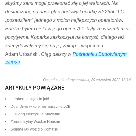
abyśmy sami mogli przekonać się o jej walorach. Na
dostarczoną na nasz plac budowy koparkę SY265C LC
„posadziłem” jednego z moich najlepszych operatorów.
Bardzo byłem ciekaw jego opinii. A te były ze wszech miar
pozytywne. Koparka zaskoczyła na korzyść, dlatego też
zdecydowaliśmy się na jej zakup
– wspomina
Adam Urbański.
Ciąg dalszy w
Pośredniku Budowlanym
4/2022
Ostatnio zmienianyczwartek, 29 wrzesień 2022 13:14
ARTYKUŁY POWIĄZANE
Liebherr testuje i to jak!
Dual Drive w kolejnej maszynie JCB
LiuGong elektryzuje Słowenię
Zeroemisyjny Wacker Neuson
Solidne jak wozidło Komatsu