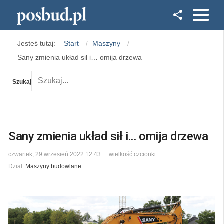
Facebook
Jesteś tutaj:
Start
Maszyny
Instagram
Sany zmienia układ sił i… omija drzewa
Szukaj
Sany zmienia układ sił i… omija drzewa
czwartek, 29 wrzesień 2022 12:43
wielkość czcionki
Dział:
Maszyny budowlane