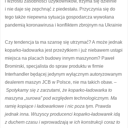
i wzrostu zasobności użytkowników, trzyma się dzielnie
i nie daje się zepchnąć z piedestału. Przyczynia się do
tego także niepewna sytuacja gospodarcza wywołana
pandemią koronawirusa i konfliktem zbrojnym na Ukrainie
Czy tendencja ta ma szansę się utrzymać? A może jednak
koparko-ładowarka jest przeżytkiem i już niebawem ustąpi
miejsca na placach budowy innym maszynom? Paweł
Bromirski, specjalista do spraw produktu w firmie
Interhandler będącej jedynym wyłącznym autoryzowanym
dealerem maszyn JCB w Polsce, nie ma takich obaw.
–
Spotykamy się z zarzutami, że koparko-ładowarka to
maszyna „surowa” pod względem technologicznym. Ma
ramię kopiące i ładowarkowe i nic poza tym. Prawda
jednak inna. Wszyscy producenci koparko-ładowarek idą
z duchem czasu i wprowadzają w ich konstrukcji coraz to