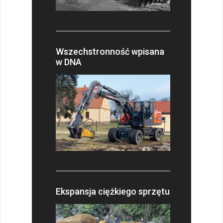
Wszechstronność wpisana
w DNA
Ekspansja ciężkiego sprzętu