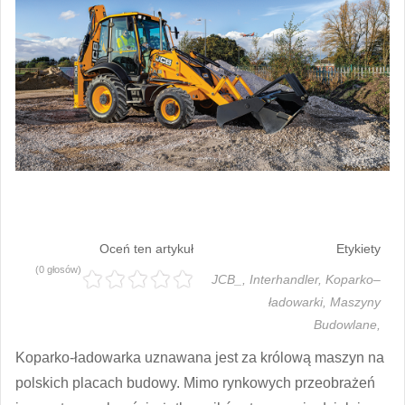
Oceń ten artykuł
Etykiety
(0 głosów)
JCB_,
Interhandler,
Koparko–
ładowarki,
Maszyny
Budowlane,
Koparko-ładowarka uznawana jest za królową maszyn na
polskich placach budowy. Mimo rynkowych przeobrażeń