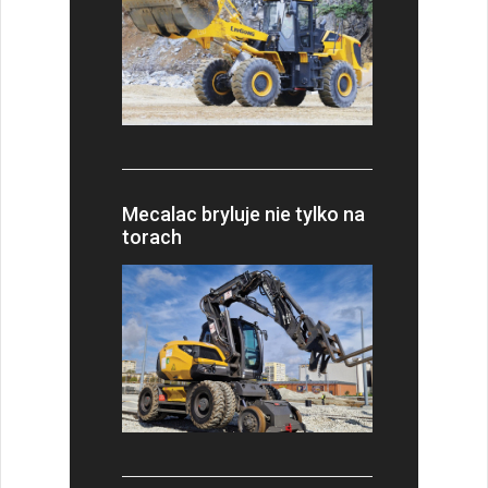
Mecalac bryluje nie tylko na
torach