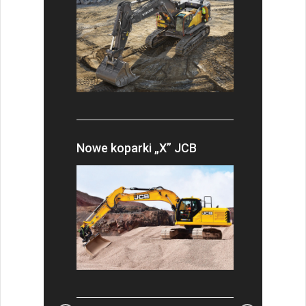
Nowe koparki „X” JCB