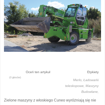
Oceń ten artykuł
Etykiety
(0 głosów)
Merlo,
Ładowarki
teleskopowe,
Maszyny
Budowlane,
Zielone maszyny z włoskiego Cuneo wyróżniają się nie