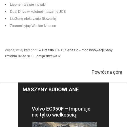
Liebherr testuje i to jak!
Dual Drive w kolejnej maszynie JCB
LiuGong elektryzuje Słowenię
Zeroemisyjny Wacker Neuson
Więcej w tej kategorii:
« Dressta TD-15 Series 2 – moc innowacji
Sany
zmienia układ sił i… omija drzewa »
Powrót na górę
MASZYNY BUDOWLANE
Volvo EC950F – Imponuje
nie tylko wielkością