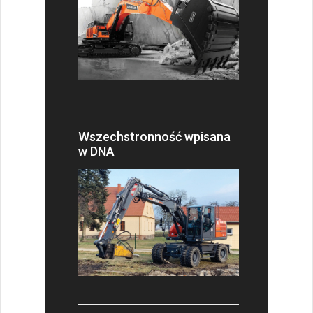
Wszechstronność wpisana
w DNA