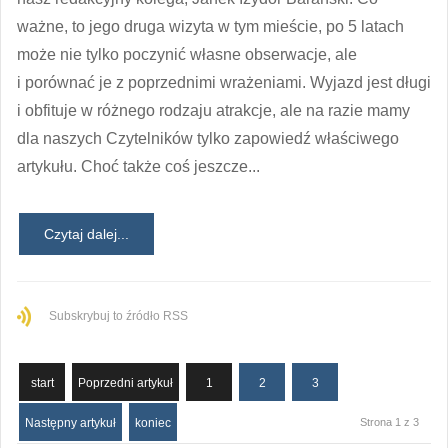
ważne, to jego druga wizyta w tym mieście, po 5 latach
może nie tylko poczynić własne obserwacje, ale
i porównać je z poprzednimi wrażeniami. Wyjazd jest długi
i obfituje w różnego rodzaju atrakcje, ale na razie mamy
dla naszych Czytelników tylko zapowiedź właściwego
artykułu. Choć także coś jeszcze...
Czytaj dalej...
Subskrybuj to źródło RSS
start
Poprzedni artykuł
1
2
3
Następny artykuł
koniec
Strona 1 z 3