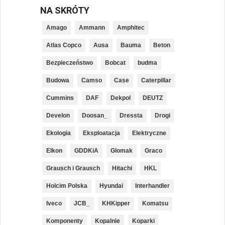
NA SKRÓTY
Amago
Ammann
Amphitec
Atlas Copco
Ausa
Bauma
Beton
Bezpieczeństwo
Bobcat
budma
Budowa
Camso
Case
Caterpillar
Cummins
DAF
Dekpol
DEUTZ
Develon
Doosan_
Dressta
Drogi
Ekologia
Eksploatacja
Elektryczne
Elkon
GDDKiA
Glomak
Graco
Grausch i Grausch
Hitachi
HKL
Holcim Polska
Hyundai
Interhandler
Iveco
JCB_
KHKipper
Komatsu
Komponenty
Kopalnie
Koparki