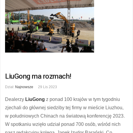
LiuGong ma rozmach!
Dział:
Najnowsze
29 Lis 2023
Dealerzy
LiuGong
z ponad 100 krajów w tym tygodniu
zjechali do głównej siedziby tej firmy w mieście Liuzhou,
w południowych Chinach na światową konferencję 2023.
W spotkaniu wzięło udział ponad 700 osób, wśród nich
nasz redakcyjny kolega, Janek Izydor Barański. Co