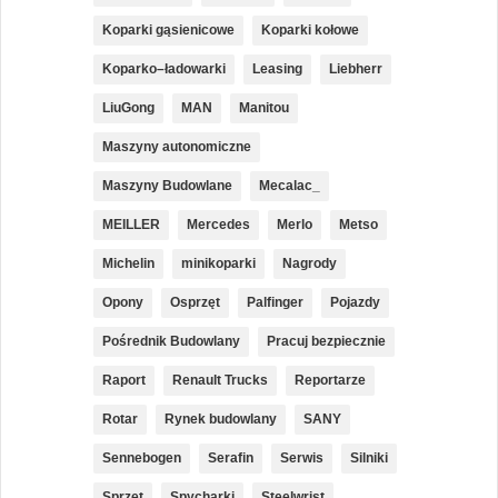
Koparki gąsienicowe
Koparki kołowe
Koparko–ładowarki
Leasing
Liebherr
LiuGong
MAN
Manitou
Maszyny autonomiczne
Maszyny Budowlane
Mecalac_
MEILLER
Mercedes
Merlo
Metso
Michelin
minikoparki
Nagrody
Opony
Osprzęt
Palfinger
Pojazdy
Pośrednik Budowlany
Pracuj bezpiecznie
Raport
Renault Trucks
Reportarze
Rotar
Rynek budowlany
SANY
Sennebogen
Serafin
Serwis
Silniki
Sprzęt
Spycharki
Steelwrist