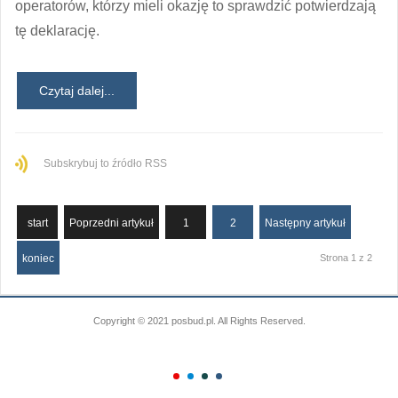
operatorów, którzy mieli okazję to sprawdzić potwierdzają
tę deklarację.
Czytaj dalej...
Subskrybuj to źródło RSS
start
Poprzedni artykuł
1
2
Następny artykuł
koniec
Strona 1 z 2
Copyright © 2021 posbud.pl. All Rights Reserved.