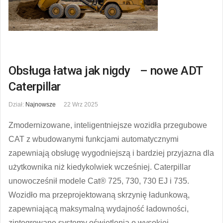
Obsługa łatwa jak nigdy – nowe ADT
Caterpillar
Dział:
Najnowsze
22 Wrz 2025
Zmodernizowane, inteligentniejsze wozidła przegubowe
CAT z wbudowanymi funkcjami automatycznymi
zapewniają obsługę wygodniejszą i bardziej przyjazna dla
użytkownika niż kiedykolwiek wcześniej. Caterpillar
unowocześnił modele Cat® 725, 730, 730 EJ i 735.
Wozidło ma przeprojektowaną skrzynię ładunkową,
zapewniającą maksymalną wydajność ładowności,
zintegrowane systemy oświetlenia o wysokiej