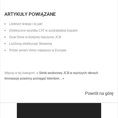
ARTYKUŁY POWIĄZANE
Liebherr testuje i to jak!
Elektryczne wozidła CAT w australijskiej kopalni
Dual Drive w kolejnej maszynie JCB
LiuGong elektryzuje Słowenię
Polski serwis Volvo najlepszy w Europie
Więcej w tej kategorii:
« Silnik wodorowy JCB w wyższych sferach
Innowacje powinny pomagać klientom... »
Powrót na górę