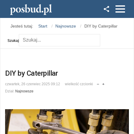
Facebook
Jesteś tutaj:
Start
Najnowsze
DIY by Caterpillar
Instagram
Szukaj
DIY by Caterpillar
czwartek, 26 czerwiec 2025 09:12
wielkość czcionki
Dział:
Najnowsze