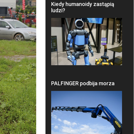
Kiedy humanoidy zastąpią
ludzi?
PALFINGER podbija morza