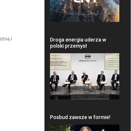
eżną i
Droga energia uderza w
polski przemysł
Posbud zawsze w formie!