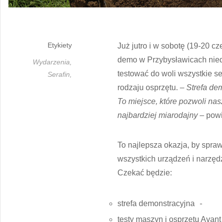
Etykiety
Już jutro i w sobotę (19-20 
demo w Przybysławicach nied
Wydarzenia,
testować do woli wszystkie s
Serafin,
rodzaju osprzętu.
– Strefa de
To miejsce, które pozwoli na
najbardziej miarodajny –
powi
To najlepsza okazja, by spra
wszystkich urządzeń i narzędzi
Czekać będzie:
strefa demonstracyjna -
testy maszyn i osprzętu Ava