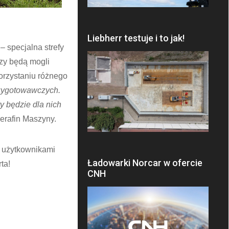
Liebherr testuje i to jak!
– specjalna strefy
zy będą mogli
orzystaniu różnego
rzygotowawczych.
y będzie dla nich
erafin Maszyny.
i użytkownikami
Ładowarki Norcar w ofercie
ta!
CNH