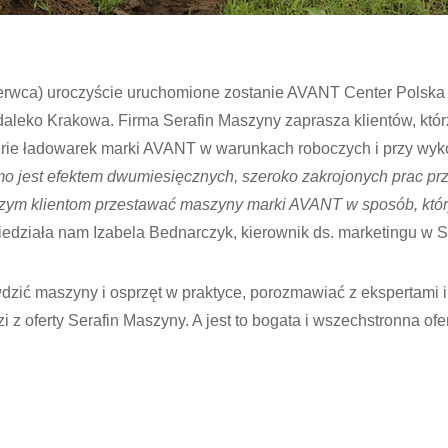
czerwca) uroczyście uruchomione zostanie AVANT Center Polska 
aleko Krakowa. Firma Serafin Maszyny zaprasza klientów, któr
erie ładowarek marki AVANT w warunkach roboczych i przy wyk
mo jest efektem dwumiesięcznych, szeroko zakrojonych prac p
szym klientom przestawać maszyny marki AVANT w sposób, któr
edziała nam Izabela Bednarczyk, kierownik ds. marketingu w S
wdzić maszyny i osprzęt w praktyce, porozmawiać z ekspertami 
 z oferty Serafin Maszyny. A jest to bogata i wszechstronna ofer
nt