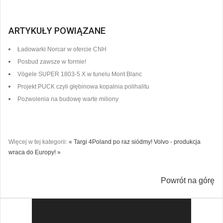
ARTYKUŁY POWIĄZANE
Ładowarki Norcar w ofercie CNH
Posbud zawsze w formie!
Vögele SUPER 1803-5 X w tunelu Mont Blanc
Projekt PUCK czyli głębinowa kopalnia polihalitu
Pozwolenia na budowę warte miliony
Więcej w tej kategorii:
« Targi 4Poland po raz siódmy!
Volvo - produkcja
wraca do Europy! »
Powrót na górę