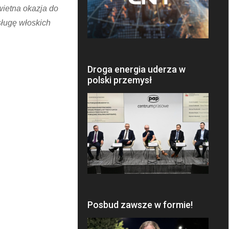
świetna okazja do
ługę włoskich
Droga energia uderza w
polski przemysł
Posbud zawsze w formie!