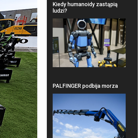
Kiedy humanoidy zastąpią
ludzi?
PALFINGER podbija morza