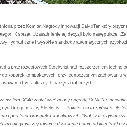
óżniona przez Komitet Nagrody Innowacji SaMoTer, który przyzn
egorii Osprzęt. Uzasadnienie tej decyzji było następujące: „Z
ywy hydrauliczne i wysokie standardy automatycznych szybkoz
 dla prac rozwojowych Steelwrist nad rozszerzeniem technolog
 do koparek kompaktowych, przy jednoczesnym zachowaniu wy
tosowaniu hydraulicznych narzędzi roboczych.
 że system SQ40 został wyróżniony nagrodą SaMoTer Innovati
 dyrektor generalny Steelwrist. –
Potwierdza to zarówno siłę te
jaką ona operatorom koparek kompaktowych. Osobiście używam s
 lat i otrzymaliśmy również doskonałe opinie od klientów korzy