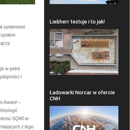
Liebherr testuje i to jak!
ał systemowi
a system
łączy
ii w pełni
dajności i
Ładowarki Norcar w ofercie
CNH
on Award –
chnologii
ystemu SQ40 w
stających z tego