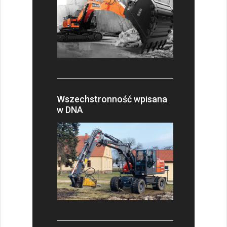
Wszechstronność wpisana
w DNA