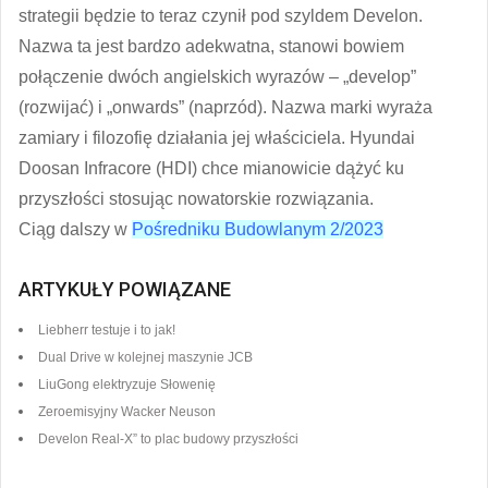
strategii będzie to teraz czynił pod szyldem Develon.
Nazwa ta jest bardzo adekwatna, stanowi bowiem
połączenie dwóch angielskich wyrazów – „develop”
(rozwijać) i „onwards” (naprzód). Nazwa marki wyraża
zamiary i filozofię działania jej właściciela. Hyundai
Doosan Infracore (HDI) chce mianowicie dążyć ku
przyszłości stosując nowatorskie rozwiązania.
Ciąg dalszy w
Pośredniku Budowlanym 2/2023
ARTYKUŁY POWIĄZANE
Liebherr testuje i to jak!
Dual Drive w kolejnej maszynie JCB
LiuGong elektryzuje Słowenię
Zeroemisyjny Wacker Neuson
Develon Real-X” to plac budowy przyszłości