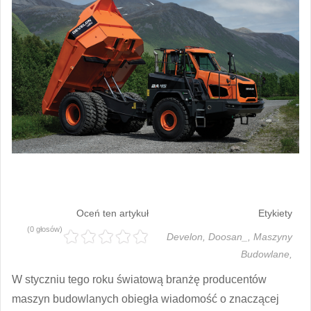
Oceń ten artykuł
Etykiety
(0 głosów)
Develon,
Doosan_,
Maszyny
Budowlane,
W styczniu tego roku światową branżę producentów
maszyn budowlanych obiegła wiadomość o znaczącej