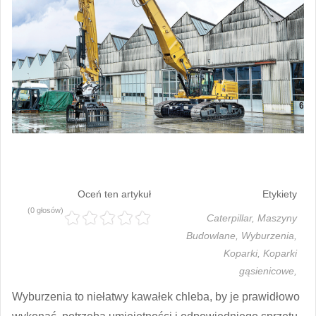
Oceń ten artykuł
Etykiety
(0 głosów)
Caterpillar,
Maszyny
Budowlane,
Wyburzenia,
Koparki,
Koparki
gąsienicowe,
Wyburzenia to niełatwy kawałek chleba, by je prawidłowo