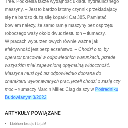
Tree. Podkreśla także wydajność układu hydraulicznego
maszyny. – Jest to bardzo istotny czynnik przekładający
się na bardzo dużą siłę koparki Cat 385. Pamiętać
bowiem należy, że samo ramię maszyny bez osprzętu
roboczego waży około dwudziestu ton – tłumaczy.
W pracach wyburzeniowych równie ważne jak
efektywność jest bezpieczeństwo.
– Chodzi o to, by
operator pracował w odpowiednich warunkach, przede
wszystkim miał zapewnioną optymalną widoczność.
Maszyna musi być też odpowiednio dobrana do
charakteru wykonawanych prac, jeżeli chodzi o zasię czy
moc
– tłumaczy Marcin Miller. Ciąg dalszy w
Pośredniku
Budowlanym 3/2022
ARTYKUŁY POWIĄZANE
Liebherr testuje i to jak!