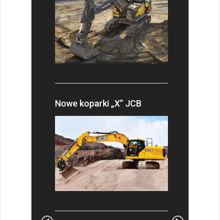
Nowe koparki „X” JCB