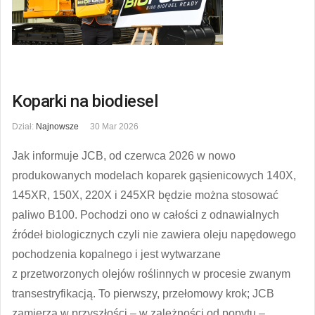
Koparki na biodiesel
Dział:
Najnowsze
30 Mar 2026
Jak informuje JCB, od czerwca 2026 w nowo
produkowanych modelach koparek gąsienicowych 140X,
145XR, 150X, 220X i 245XR będzie można stosować
paliwo B100. Pochodzi ono w całości z odnawialnych
źródeł biologicznych czyli nie zawiera oleju napędowego
pochodzenia kopalnego i jest wytwarzane
z przetworzonych olejów roślinnych w procesie zwanym
transestryfikacją. To pierwszy, przełomowy krok; JCB
zamierza w przyszłości – w zależności od popytu –