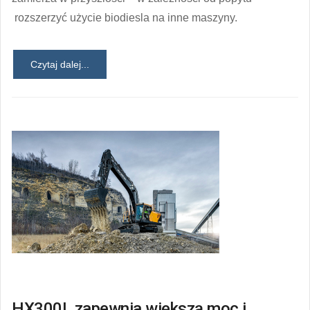
rozszerzyć użycie biodiesla na inne maszyny.
Czytaj dalej...
HX300L zapewnia większą moc i