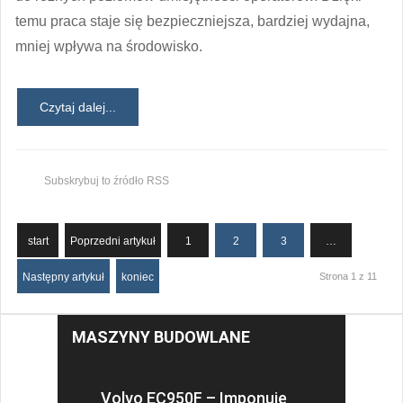
temu praca staje się bezpieczniejsza, bardziej wydajna,
mniej wpływa na środowisko.
Czytaj dalej...
Subskrybuj to źródło RSS
start
Poprzedni artykuł
1
2
3
…
Następny artykuł
koniec
Strona 1 z 11
MASZYNY BUDOWLANE
Volvo EC950F – Imponuje