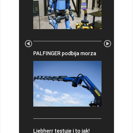
PALFINGER podbija morza
Liebherr testuje i to jak!