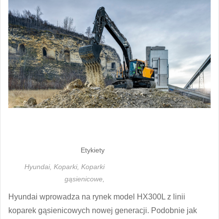
Etykiety
Hyundai,
Koparki,
Koparki
gąsienicowe,
Hyundai wprowadza na rynek model HX300L z linii
koparek gąsienicowych nowej generacji. Podobnie jak