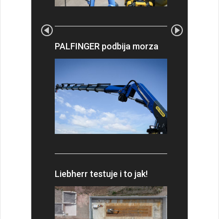
PALFINGER podbija morza
Liebherr testuje i to jak!