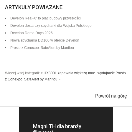
ARTYKUŁY POWIĄZANE
Develon Real-X” to plac budowy przyszłości
Develon dostarczy spycharki dla Wojska Polskiego
Develon Demo Days 2026
Nowa spycharka DD100 w ofercie Develon
Prosto z Conexpo: SafeAlert by Manitou
Więcej w tej kategorii:
« HX300L zapewnia większą moc i wydajność
Prosto
z Conexpo: SafeAlert by Manitou »
Powrót na górę
Magni TH dla branży