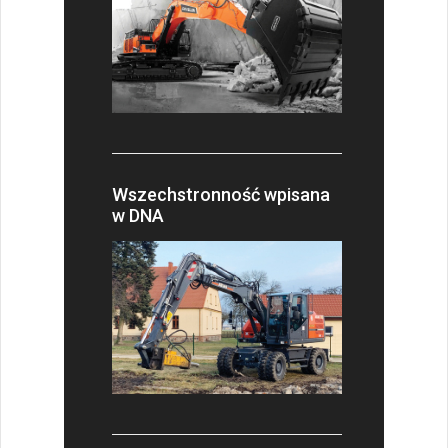
Wszechstronność wpisana
w DNA