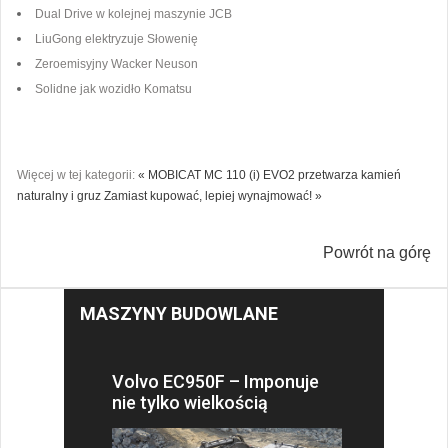
Dual Drive w kolejnej maszynie JCB
LiuGong elektryzuje Słowenię
Zeroemisyjny Wacker Neuson
Solidne jak wozidło Komatsu
Więcej w tej kategorii:
« MOBICAT MC 110 (i) EVO2 przetwarza kamień
naturalny i gruz
Zamiast kupować, lepiej wynajmować! »
Powrót na górę
MASZYNY BUDOWLANE
Volvo EC950F – Imponuje
nie tylko wielkością