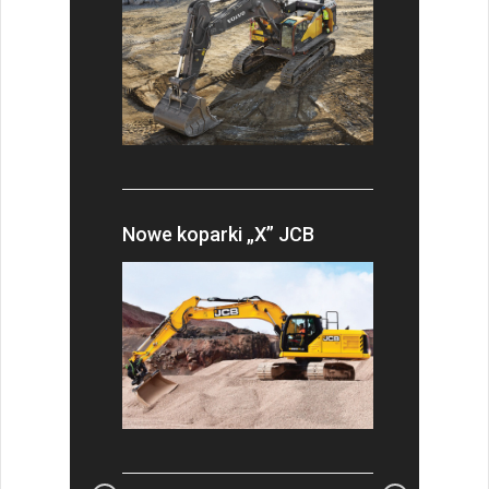
Nowe koparki „X” JCB