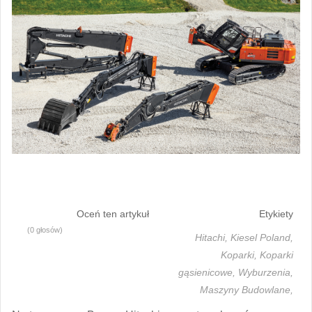
Oceń ten artykuł
Etykiety
(0 głosów)
Hitachi,
Kiesel Poland,
Koparki,
Koparki
gąsienicowe,
Wyburzenia,
Maszyny Budowlane,