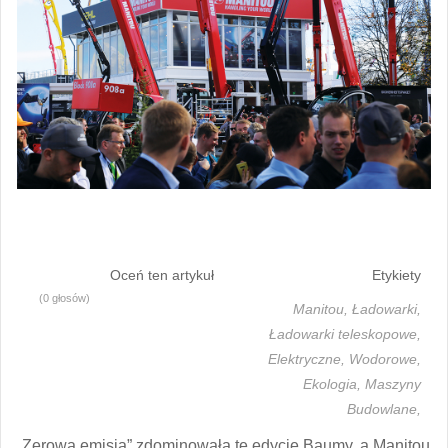
Oceń ten artykuł
Etykiety
(0 głosów)
Manitou,
Ładowarki,
Ładowarki teleskopowe,
Elektryczne,
Wodorowe,
Ekologia,
Maszyny
Budowlane,
„Zerowa emisja” zdominowała tę edycję Baumy, a Manitou