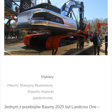
Etykiety
Hitachi,
Maszyny Budowlane,
Koparki,
Koparki
gąsienicowe,
Jednym z przebojów Baumy 2025 był Landcros One –