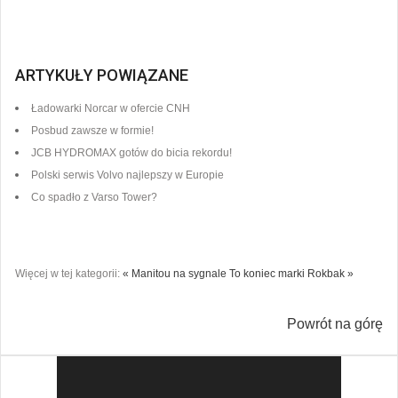
ARTYKUŁY POWIĄZANE
Ładowarki Norcar w ofercie CNH
Posbud zawsze w formie!
JCB HYDROMAX gotów do bicia rekordu!
Polski serwis Volvo najlepszy w Europie
Co spadło z Varso Tower?
Więcej w tej kategorii:
« Manitou na sygnale
To koniec marki Rokbak »
Powrót na górę