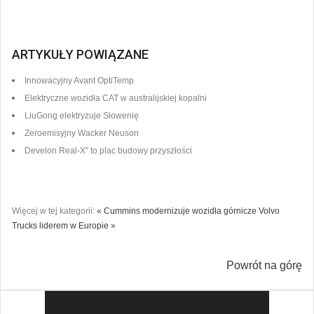
ARTYKUŁY POWIĄZANE
Innowacyjny Avant OptiTemp
Elektryczne wozidła CAT w australijskiej kopalni
LiuGong elektryzuje Słowenię
Zeroemisyjny Wacker Neuson
Develon Real-X” to plac budowy przyszłości
Więcej w tej kategorii:
« Cummins modernizuje wozidła górnicze
Volvo
Trucks liderem w Europie »
Powrót na górę