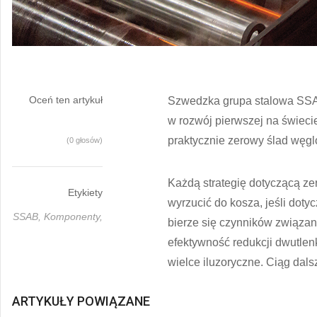
Oceń ten artykuł
Szwedzka grupa stalowa SSAB
w rozwój pierwszej na świecie
praktycznie zerowy ślad węgl
(0 głosów)
Każdą strategię dotyczącą zer
Etykiety
wyrzucić do kosza, jeśli dot
SSAB,
Komponenty,
bierze się czynników związan
efektywność redukcji dwutlen
wielce iluzoryczne. Ciąg dal
ARTYKUŁY POWIĄZANE