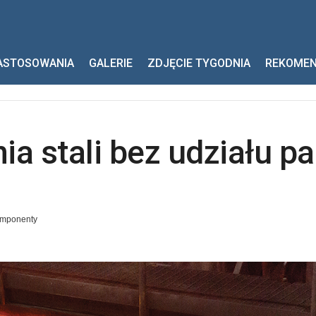
apiania stali bez udziału paliw kopalnych
ASTOSOWANIA
GALERIE
ZDJĘCIE TYGODNIA
REKOME
a stali bez udziału pa
omponenty