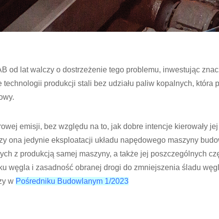
 od lat walczy o dostrzeżenie tego problemu, inwestując znac
 technologii produkcji stali bez udziału paliw kopalnych, która
owy.
owej emisji, bez względu na to, jak dobre intencje kierowały je
yczy ona jedynie eksploatacji układu napędowego maszyny budow
ych z produkcją samej maszyny, a także jej poszczególnych cz
ku węgla i zasadność obranej drogi do zmniejszenia śladu węg
szy w
Pośredniku Budowlanym 1/2023