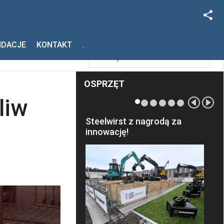
Facebook
Szukaj
NDACJE
KONTAKT
.
Instagram
OSPRZĘT
liw
Steelwirst z nagrodą za
innowację!