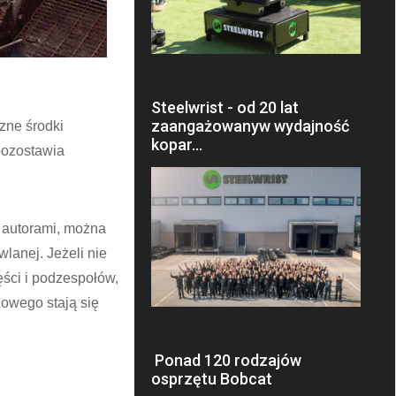
Steelwrist - od 20 lat
zaangażowanyw wydajność
zne środki
kopar…
 pozostawia
j autorami, można
lanej. Jeżeli nie
ęści i podzespołów,
lowego stają się
Ponad 120 rodzajów
osprzętu Bobcat