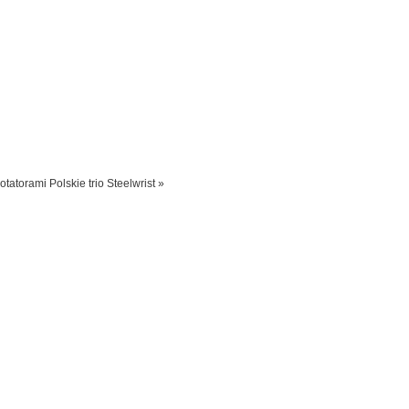
rotatorami
Polskie trio Steelwrist »