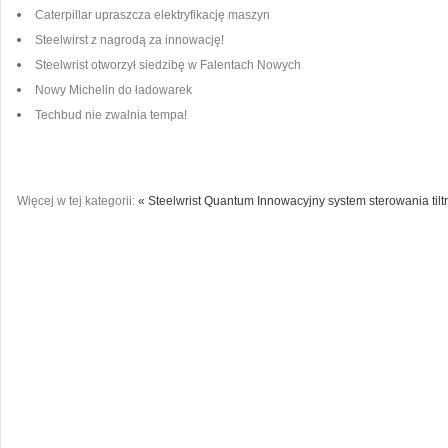
Caterpillar upraszcza elektryfikację maszyn
Steelwirst z nagrodą za innowację!
Steelwrist otworzył siedzibę w Falentach Nowych
Nowy Michelin do ładowarek
Techbud nie zwalnia tempa!
Więcej w tej kategorii:
« Steelwrist Quantum Innowacyjny system sterowania tilt