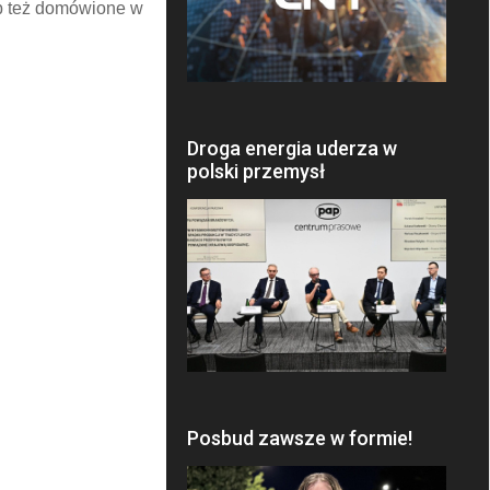
b też domówione w
Droga energia uderza w
polski przemysł
Posbud zawsze w formie!