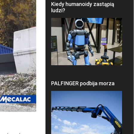
Kiedy humanoidy zastąpią
ludzi?
PALFINGER podbija morza