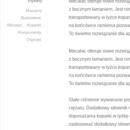
Etykiety
Mecalac oferuje nowe rozwi
z bocznym łamaniem. Jest nim
Maszyny
transportowany w łyżce kopa
Budowlane,
Mecalac_,
Koparki,
na końcówce ramienia pozwal
Komponenty,
To świetne rozwiązanie dla a
Osprzęt,
Mecalac oferuje nowe rozwi
z bocznym łamaniem. Jest nim
transportowany w łyżce kopa
na końcówce ramienia pozwal
To świetne rozwiązanie dla a
Stałe ciśnienie wywierane pr
ciężaru. Dodatkowy siłownik 
doposażania koparki w łyżkę
zastosować dodatkowy siłow