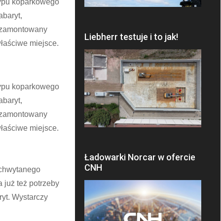
typu koparkowego
abaryt,
y zamontowany
Liebherr testuje i to jak!
łaściwe miejsce.
typu koparkowego
abaryt,
y zamontowany
łaściwe miejsce.
Ładowarki Norcar w ofercie
CNH
 chwytanego
 już też potrzeby
yt. Wystarczy