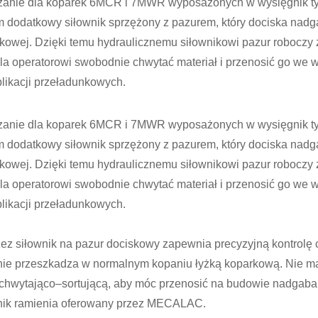
ązanie dla koparek 6MCR i 7MWR wyposażonych w wysięgnik 
 dodatkowy siłownik sprzężony z pazurem, który dociska nadg
rkowej. Dzięki temu hydraulicznemu siłownikowi pazur robocz
a operatorowi swobodnie chwytać materiał i przenosić go we w
plikacji przeładunkowych.
ązanie dla koparek 6MCR i 7MWR wyposażonych w wysięgnik 
 dodatkowy siłownik sprzężony z pazurem, który dociska nadg
rkowej. Dzięki temu hydraulicznemu siłownikowi pazur robocz
a operatorowi swobodnie chwytać materiał i przenosić go we w
plikacji przeładunkowych.
zez siłownik na pazur dociskowy zapewnia precyzyjną kontrolę
nie przeszkadza w normalnym kopaniu łyżką koparkową. Nie ma
 chwytająco–sortującą, aby móc przenosić na budowie nadgabar
nik ramienia oferowany przez MECALAC.