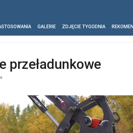
zeładunkowe
ASTOSOWANIA
GALERIE
ZDJĘCIE TYGODNIA
REKOME
ce przeładunkowe
ze