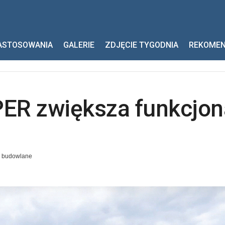
IPPER zwiększa funkcjonalność pojazdu
ASTOSOWANIA
GALERIE
ZDJĘCIE TYGODNIA
REKOME
ER zwiększa funkcjon
y budowlane