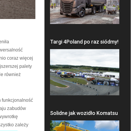
Targi 4Poland po raz siódmy!
eniła
iwersalność
io coraz więcej
szerszej palety
le również
 funkcjonalność
zaju zabudów
Solidne jak wozidło Komatsu
wywrotkę
szystko zależy