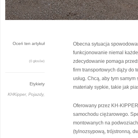
Oceń ten artykuł
Obecna sytuacja spowodowana
funkcjonowanie niemal każdej
zdecydowanie pomaga przedsi
(0 głosów)
firm transportowych dąży do 
usług. Chcą, aby tym samym s
Etykiety
materiały sypkie, takie jak pia
KHKipper,
Pojazdy,
Oferowany przez KH-KIPPER 
samochodu ciężarowego. Spe
montowanych na podwoziach 
(tylnozsypową, trójstronną, d