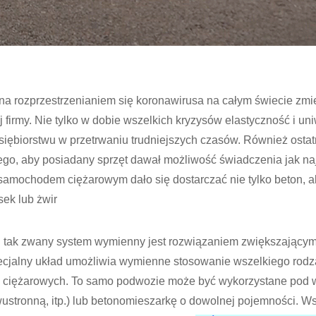
 rozprzestrzenianiem się koronawirusa na całym świecie zmi
 firmy. Nie tylko w dobie wszelkich kryzysów elastyczność i un
ębiorstwu w przetrwaniu trudniejszych czasów. Również ostatn
tego, aby posiadany sprzęt dawał możliwość świadczenia jak naj
amochodem ciężarowym dało się dostarczać nie tylko beton, a
sek lub żwir
tak zwany system wymienny jest rozwiązaniem zwiększającym
cjalny układ umożliwia wymienne stosowanie wszelkiego rod
ciężarowych. To samo podwozie może być wykorzystane pod 
wustronną, itp.) lub betonomieszarkę o dowolnej pojemności. W