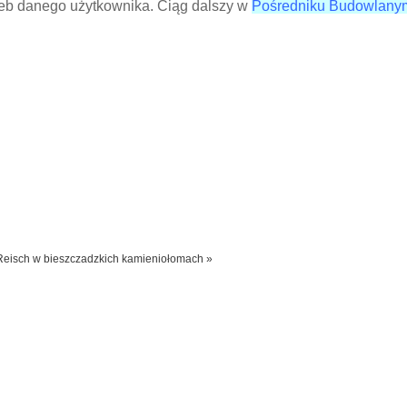
zeb danego użytkownika. Ciąg dalszy w
Pośredniku Budowlany
Reisch w bieszczadzkich kamieniołomach »