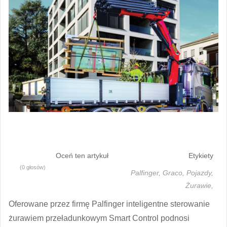
Oceń ten artykuł
Etykiety
(0 głosów)
Palfinger,
Graco,
Pojazdy,
Żurawie,
Oferowane przez firmę Palfinger inteligentne sterowanie
żurawiem przeładunkowym Smart Control podnosi