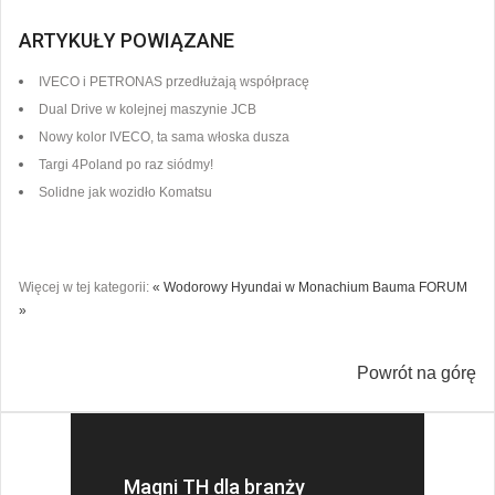
ARTYKUŁY POWIĄZANE
IVECO i PETRONAS przedłużają współpracę
Dual Drive w kolejnej maszynie JCB
Nowy kolor IVECO, ta sama włoska dusza
Targi 4Poland po raz siódmy!
Solidne jak wozidło Komatsu
Więcej w tej kategorii:
« Wodorowy Hyundai w Monachium
Bauma FORUM
»
Powrót na górę
Magni TH dla branży