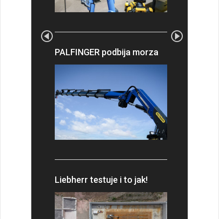
PALFINGER podbija morza
Liebherr testuje i to jak!