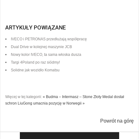
ARTYKUŁY POWIĄZANE
IVECO i PETRONAS przedłużają współpracę
Dual Drive w kolejnej maszynie JCB
Nowy kolor IVECO, ta sama włoska dusza
Targi 4Poland po raz siódmy!
Solidne jak wozidło Komatsu
Więcej w tej kategorii:
« Budma – Intermasz – Stone Złoty Medal dostał
schron
LiuGong umacnia pozycję w Norwegii »
Powrót na górę