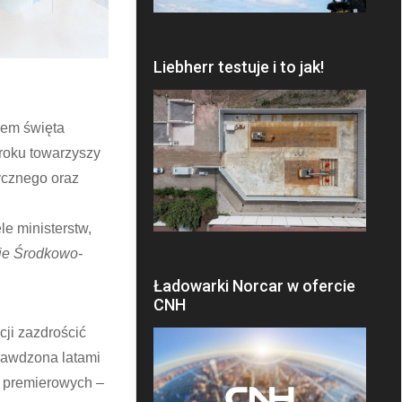
Liebherr testuje i to jak!
nem święta
roku towarzyszy
ycznego oraz
e ministerstw,
pie Środkowo-
Ładowarki Norcar w ofercie
CNH
cji zazdrościć
rawdzona latami
a premierowych –