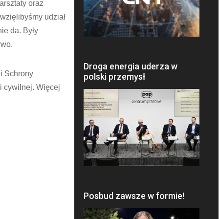
arsztaty oraz
 wzięlibyśmy udział
nie da. Były
ywo.
Droga energia uderza w
i Schrony
polski przemysł
 cywilnej. Więcej
Posbud zawsze w formie!