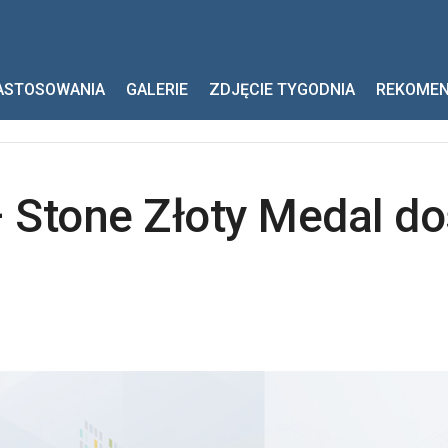
e Złoty Medal dostał schron
ASTOSOWANIA
GALERIE
ZDJĘCIE TYGODNIA
REKOME
 Stone Złoty Medal do