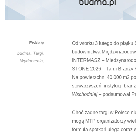
Etykiety
Od wtorku 3 lutego do piątku
budownictwa Międzynarodowe 
budma,
Targi,
INTERMASZ – Międzynarodowe
Wydarzenia,
STONE 2026 – Targi Branży K
Na powierzchni 40.000 m2 poj
stowarzyszeń, instytucji bra
Wschodniej –
podsumował Pr
Choć żadne targi w Polsce nie
mogą MTP organizatorzy wielu
formuła spotkań ulega coraz 