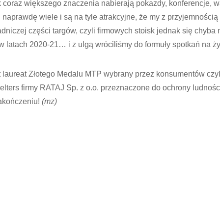
k coraz większego znaczenia nabierają pokazdy, konferencje, w
h naprawdę wiele i są na tyle atrakcyjne, że my z przyjemnością
dniczej części targów, czyli firmowych stoisk jednak się chyba 
 w latach 2020-21… i z ulgą wróciliśmy do formuły spotkań na ż
st laureat Złotego Medalu MTP wybrany przez konsumentów czyl
ers firmy RATAJ Sp. z o.o. przeznaczone do ochrony ludności
zakończeniu!
(mz)