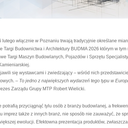
 6 lutego włącznie w Poznaniu trwają tradycyjnie określane mia
Targi Budownictwa i Architektury BUDMA 2026 którym w tym 
 Targi Maszyn Budowlanych, Pojazdów i Sprzętu Specjalist
amieniarskiej.
awili się wystawcami i zwiedzający – wśród nich przedstawiciel
nżowych.
– To jedno z największych wydarzeń tego typu w Euro
ezes Zarządu Grupy MTP Robert Wielicki.
 potrafią przyciągnąć tylu osób z branży budowlanej, a frekwen
 imprez także z innych branż, nie sposób nie zauważyć, że sp
większej ewolucji. Efektowna prezentacja produktów, zwłaszcz