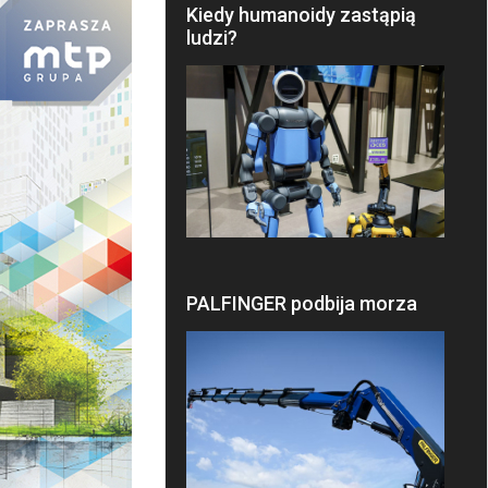
Kiedy humanoidy zastąpią
ludzi?
PALFINGER podbija morza