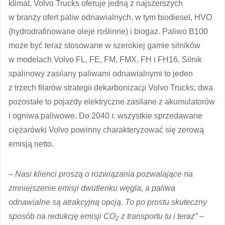
klimat. Volvo Trucks oferuje jedną z najszerszych
w branży ofert paliw odnawialnych, w tym biodiesel, HVO
(hydrodrafinowane oleje roślinne) i biogaz. Paliwo B100
może być teraz stosowane w szerokiej gamie silników
w modelach Volvo FL, FE, FM, FMX, FH i FH16. Silnik
spalinowy zasilany paliwami odnawialnymi to jeden
z trzech filarów strategii dekarbonizacji Volvo Trucks; dwa
pozostałe to pojazdy elektryczne zasilane z akumulatorów
i ogniwa paliwowe. Do 2040 r. wszystkie sprzedawane
ciężarówki Volvo powinny charakteryzować się zerową
emisją netto.
– Nasi klienci proszą o rozwiązania pozwalające na
zmniejszenie emisji dwutlenku węgla, a paliwa
odnawialne są atrakcyjną opcją. To po prostu skuteczny
sposób na redukcję emisji CO
z transportu tu i teraz” –
2