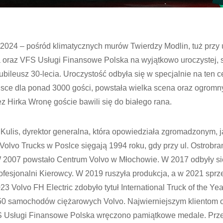
 2024 – pośród klimatycznych murów Twierdzy Modlin, tuż przy u
a oraz VFS Usługi Finansowe Polska na wyjątkowo uroczystej, s
ubileusz 30-lecia. Uroczystość odbyła się w specjalnie na ten
iejsce dla ponad 3000 gości, powstała wielka scena oraz ogromny
 Hirka Wronę goście bawili się do białego rana.
ulis, dyrektor generalna, która opowiedziała zgromadzonym, 
i Volvo Trucks w Poslce sięgają 1994 roku, gdy przy ul. Ostrobra
W 2007 powstało Centrum Volvo w Młochowie. W 2017 odbyły się
rofesjonalni Kierowcy. W 2019 ruszyła produkcja, a w 2021 spr
3 Volvo FH Electric zdobyło tytuł International Truck of the Ye
0 samochodów ciężarowych Volvo. Najwierniejszym klientom 
S Usługi Finansowe Polska wręczono pamiątkowe medale. Prz