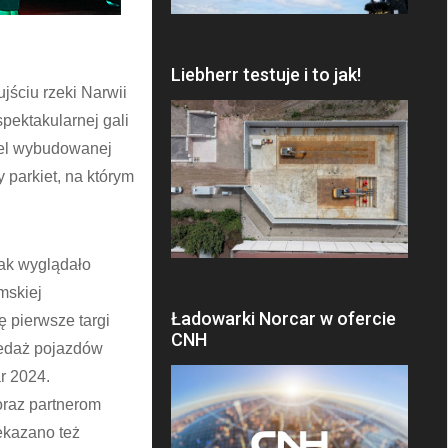
Liebherr testuje i to jak!
jściu rzeki Narwii
pektakularnej gali
 cel wybudowanej
 parkiet, na którym
jak wyglądało
mskiej
Ładowarki Norcar w ofercie
 pierwsze targi
CNH
zedaż pojazdów
ar 2024.
oraz partnerom
ekazano też