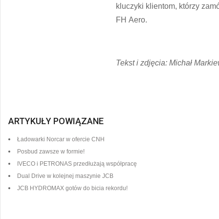
kluczyki klientom, którzy zam
FH Aero.
Tekst i zdjęcia: Michał Marki
ARTYKUŁY POWIĄZANE
Ładowarki Norcar w ofercie CNH
Posbud zawsze w formie!
IVECO i PETRONAS przedłużają współpracę
Dual Drive w kolejnej maszynie JCB
JCB HYDROMAX gotów do bicia rekordu!