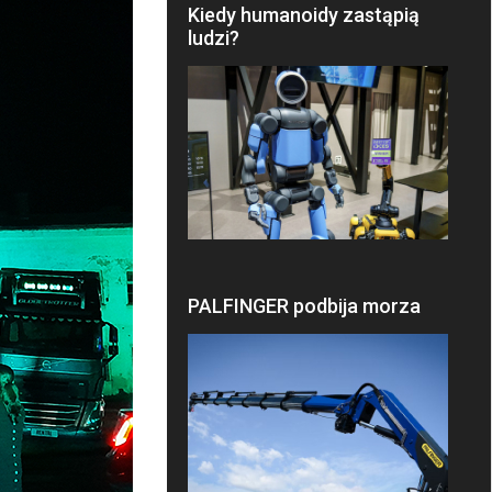
Kiedy humanoidy zastąpią
ludzi?
PALFINGER podbija morza