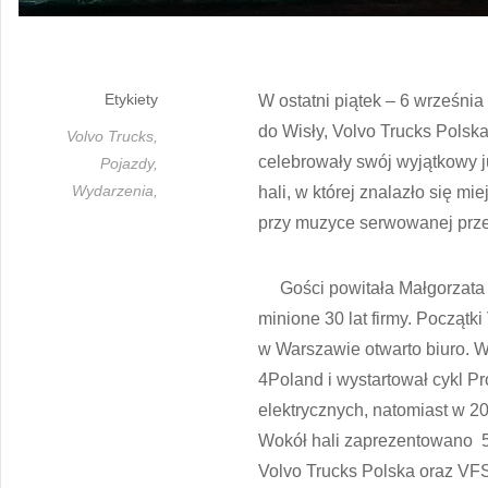
Etykiety
W ostatni piątek – 6 września
do Wisły, Volvo Trucks Polsk
Volvo Trucks,
celebrowały swój wyjątkowy j
Pojazdy,
Wydarzenia,
hali, w której znalazło się m
przy muzyce serwowanej przez
Gości powitała Małgorzata K
minione 30 lat firmy. Początk
w Warszawie otwarto biuro. 
4Poland i wystartował cykl P
elektrycznych, natomiast w 202
Wokół hali zaprezentowano 5
Volvo Trucks Polska oraz VF