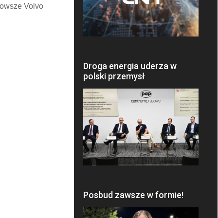
jnowsze Volvo
Droga energia uderza w
polski przemysł
Posbud zawsze w formie!