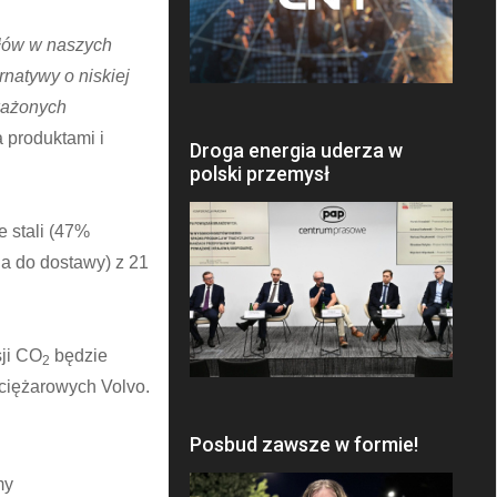
iałów w naszych
rnatywy o niskiej
oważonych
 produktami i
Droga energia uderza w
polski przemysł
e stali (47%
ia do dostawy) z 21
sji CO
będzie
2
 ciężarowych Volvo.
Posbud zawsze w formie!
my