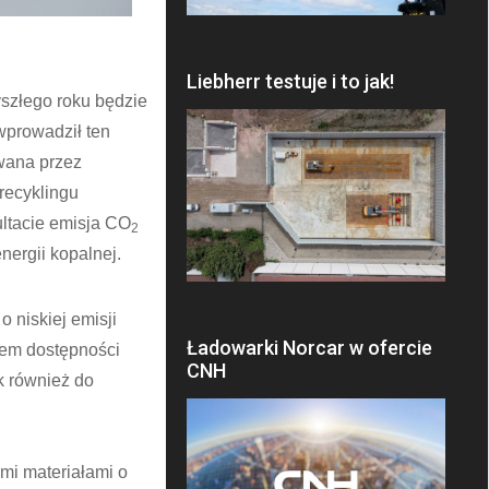
Liebherr testuje i to jak!
zyszłego roku będzie
wprowadził ten
owana przez
recyklingu
ultacie emisja CO
2
nergii kopalnej.
 niskiej emisji
Ładowarki Norcar w ofercie
tem dostępności
CNH
k również do
mi materiałami o