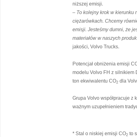
niższej emisji.
–
To kolejny krok w kierunku 
ciężarówkach. Chcemy również 
emisji. Jesteśmy dumni, że j
materiałów w naszych produk
jakości, Volvo Trucks.
Potencjał obniżenia emisji C
modelu Volvo FH z silnikiem 
ton ekwiwalentu CO
dla Volv
2
Grupa Volvo współpracuje z k
ważnym uzupełnieniem tradycy
* Stal o niskiej emisji CO
to s
2