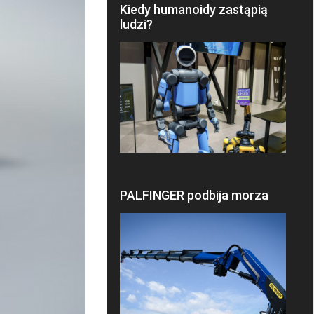
Kiedy humanoidy zastąpią
ludzi?
PALFINGER podbija morza