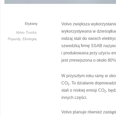
Etykiety
Volvo zwiększa wykorzystanie 
wykorzystywana w dziesiątkac
Volvo Trucks,
rodzaj stali do swoich elekt
Pojazdy,
Ekologia,
szwedzką firmę SSAB nazywa 
i produkowana przy użyciu en
jest zmniejszona o około 80% 
W przyszłym roku ramy w okoł
CO
. To działanie doprowad
2
stali o niskiej emisji CO
, będ
2
innych części.
Volvo planuje również zastąp