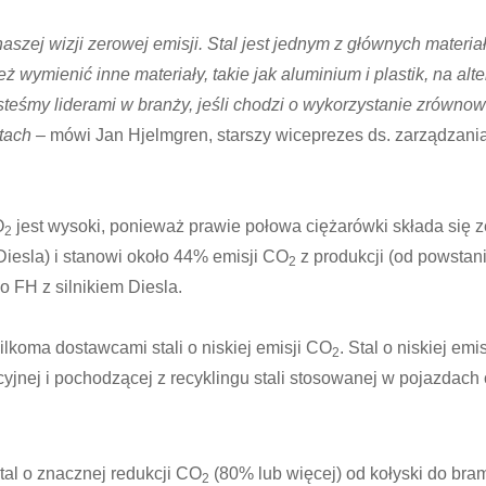
naszej wizji zerowej emisji. Stal jest jednym z głównych mater
wymienić inne materiały, takie jak aluminium i plastik, na alte
esteśmy liderami w branży, jeśli chodzi o wykorzystanie zrówn
tach –
mówi Jan Hjelmgren, starszy wiceprezes ds. zarządzania
O
jest wysoki, ponieważ prawie połowa ciężarówki składa się z
2
Diesla) i stanowi około 44% emisji CO
z produkcji (od powstan
2
o FH z silnikiem Diesla.
ilkoma dostawcami stali o niskiej emisji CO
. Stal o niskiej emi
2
jnej i pochodzącej z recyklingu stali stosowanej w pojazdach
tal o znacznej redukcji CO
(80% lub więcej) od kołyski do bra
2