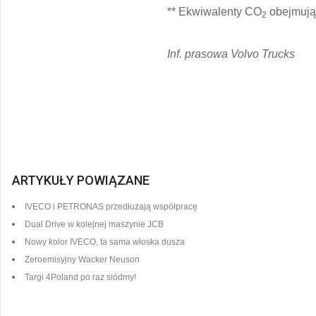
** Ekwiwalenty CO
obejmują 
2
Inf. prasowa Volvo Trucks
ARTYKUŁY POWIĄZANE
IVECO i PETRONAS przedłużają współpracę
Dual Drive w kolejnej maszynie JCB
Nowy kolor IVECO, ta sama włoska dusza
Zeroemisyjny Wacker Neuson
Targi 4Poland po raz siódmy!