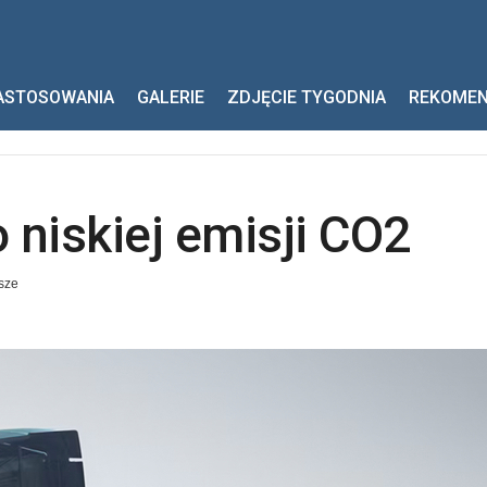
iej emisji CO2
ASTOSOWANIA
GALERIE
ZDJĘCIE TYGODNIA
REKOME
o niskiej emisji CO2
sze