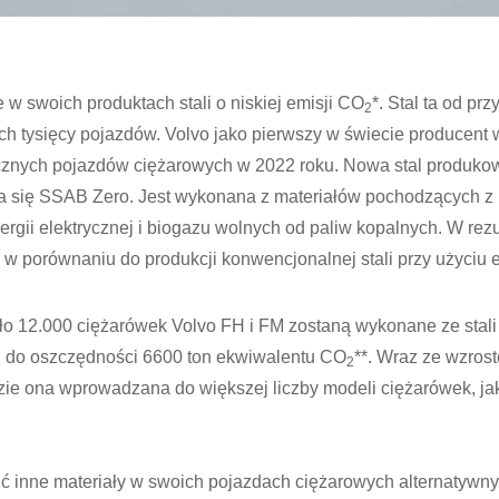
w swoich produktach stali o niskiej emisji CO
*. Stal ta od pr
2
h tysięcy pojazdów. Volvo jako pierwszy w świecie producent 
rycznych pojazdów ciężarowych w 2022 roku. Nowa stal produk
się SSAB Zero. Jest wykonana z materiałów pochodzących z 
ergii elektrycznej i biogazu wolnych od paliw kopalnych. W rez
w porównaniu do produkcji konwencjonalnej stali przy użyciu e
o 12.000 ciężarówek Volvo FH i FM zostaną wykonane ze stali o
zi do oszczędności 6600 ton ekwiwalentu CO
**. Wraz ze wzros
2
zie ona wprowadzana do większej liczby modeli ciężarówek, ja
ić inne materiały w swoich pojazdach ciężarowych alternatywny