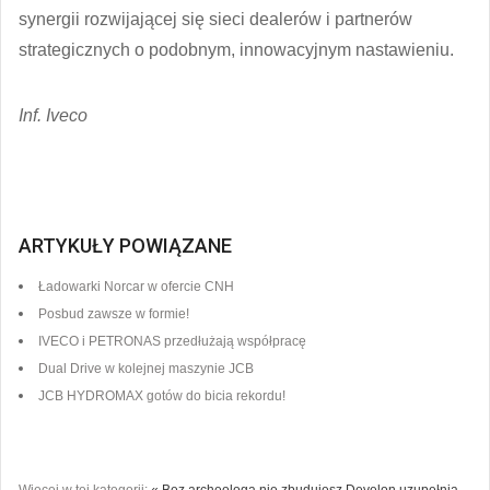
synergii rozwijającej się sieci dealerów i partnerów
strategicznych o podobnym, innowacyjnym nastawieniu.
Inf. Iveco
ARTYKUŁY POWIĄZANE
Ładowarki Norcar w ofercie CNH
Posbud zawsze w formie!
IVECO i PETRONAS przedłużają współpracę
Dual Drive w kolejnej maszynie JCB
JCB HYDROMAX gotów do bicia rekordu!
Więcej w tej kategorii:
« Bez archeologa nie zbudujesz
Develon uzupełnia