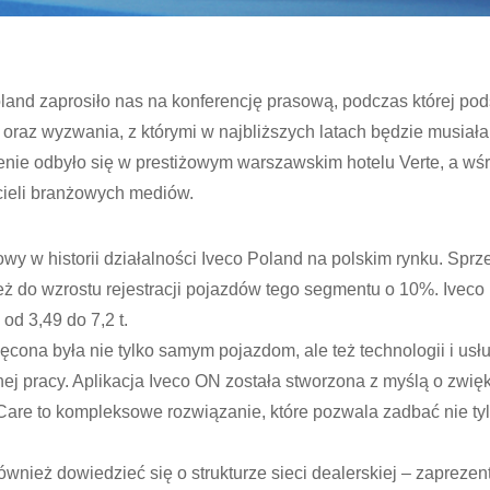
oland zaprosiło nas na konferencję prasową, podczas której p
 oraz wyzwania, z którymi w najbliższych latach będzie musiała
nie odbyło się w prestiżowym warszawskim hotelu Verte, a wśr
cieli branżowych mediów.
owy w historii działalności Iveco Poland na polskim rynku. Sp
eż do wzrostu rejestracji pojazdów tego segmentu o 10%. Iveco 
od 3,49 do 7,2 t.
ęcona była nie tylko samym pojazdom, ale też technologii i usł
j pracy. Aplikacja Iveco ON została stworzona z myślą o zwię
op Care to kompleksowe rozwiązanie, które pozwala zadbać nie tyl
ównież dowiedzieć się o strukturze sieci dealerskiej – zapreze