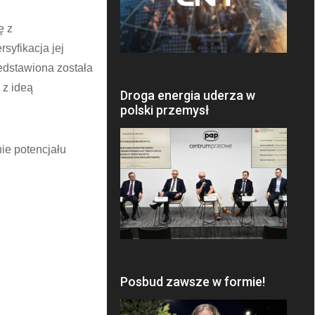
ę z
syfikacja jej
zedstawiona została
 z ideą
Droga energia uderza w
polski przemysł
ie potencjału
Posbud zawsze w formie!