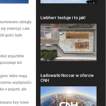
Liebherr testuje i to jak!
odsumowano ubiegły
 się zmierzyć cała
ód gości było
rzedaż pojazdów
pozostaje też
Ładowarki Norcar w ofercie
ugom, które mają
CNH
kszeniu wydajności
ko o pojazd, ale
ntowano trzy nowe