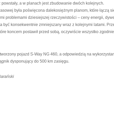
uż powstały, a w planach jest zbudowanie dwóch kolejnych.
asowej była poświęcona dalekosiężnym planom, które łączą si
mi problemami dziesiejszej rzeczywistości – ceny energii, dywer
 ma być konsekwentnie zmniejszany wraz z kolejnymi latami. Pr
 które koncern postawił przed sobą, oczywiście wszystko zgodnie
stworzony pojazd S-Way NG 460, a odpowiedzią na wykorzystan
iągnik dysponujący do 500 km zasięgu.
Barański