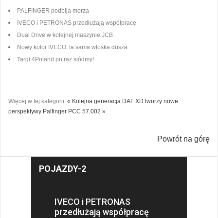
PALFINGER podbija morza
IVECO i PETRONAS przedłużają współpracę
Dual Drive w kolejnej maszynie JCB
Nowy kolor IVECO, ta sama włoska dusza
Targi 4Poland po raz siódmy!
Więcej w tej kategorii:
« Kolejna generacja DAF XD tworzy nowe
perspektywy
Palfinger PCC 57.002 »
Powrót na górę
POJAZDY-2
IVECO i PETRONAS
przedłużają współpracę