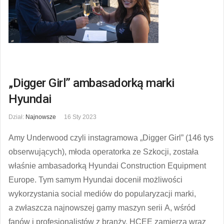
„Digger Girl” ambasadorką marki
Hyundai
Dział:
Najnowsze
16 Sty 2023
Amy Underwood czyli instagramowa „Digger Girl” (146 tys
obserwujących), młoda operatorka ze Szkocji, została
właśnie ambasadorką Hyundai Construction Equipment
Europe. Tym samym Hyundai docenił możliwości
wykorzystania social mediów do popularyzacji marki,
a zwłaszcza najnowszej gamy maszyn serii A, wśród
fanów i profesjonalistów z branży. HCEE zamierza wraz