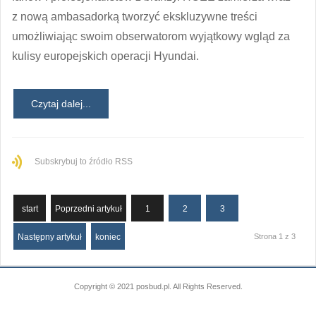
z nową ambasadorką tworzyć ekskluzywne treści
umożliwiając swoim obserwatorom wyjątkowy wgląd za
kulisy europejskich operacji Hyundai.
Czytaj dalej...
Subskrybuj to źródło RSS
start
Poprzedni artykuł
1
2
3
Następny artykuł
koniec
Strona 1 z 3
Copyright © 2021 posbud.pl. All Rights Reserved.